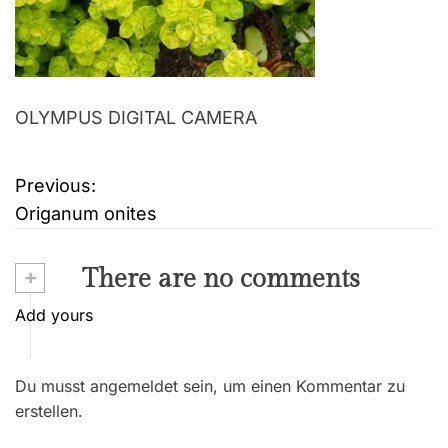
OLYMPUS DIGITAL CAMERA
Previous:
B
Origanum onites
e
i
+
There are no comments
t
Add yours
r
Du musst angemeldet sein, um einen Kommentar zu
a
erstellen.