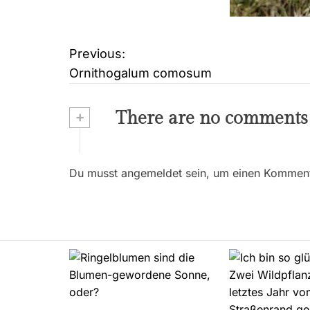
Previous:
B
Ornithogalum comosum
e
i
+
There are no comments
t
r
Du musst angemeldet sein, um einen Kommenta
a
g
s
n