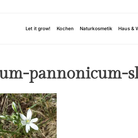
Let it grow!
Kochen
Naturkosmetik
Haus & 
lum-pannonicum-s