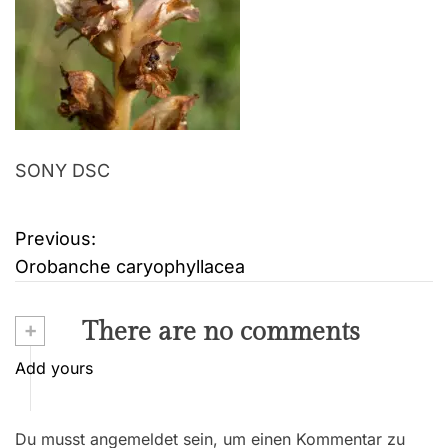
SONY DSC
Previous:
B
Orobanche caryophyllacea
e
i
+
There are no comments
t
Add yours
r
Du musst angemeldet sein, um einen Kommentar zu