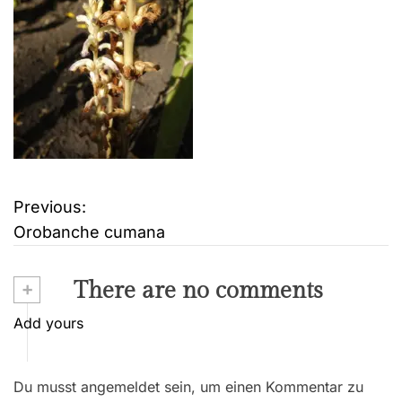
Previous:
B
Orobanche cumana
e
i
+
There are no comments
t
Add yours
r
Du musst angemeldet sein, um einen Kommentar zu