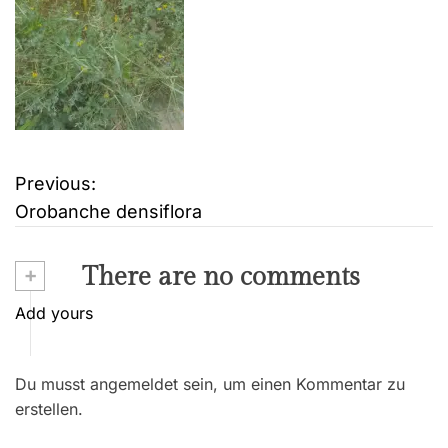
Previous:
B
Orobanche densiflora
e
i
+
There are no comments
t
Add yours
r
Du musst angemeldet sein, um einen Kommentar zu
a
erstellen.
g