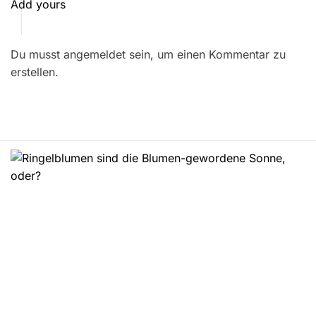
t
Add yours
r
Du musst angemeldet sein, um einen Kommentar zu
a
erstellen.
g
s
n
a
v
i
g
a