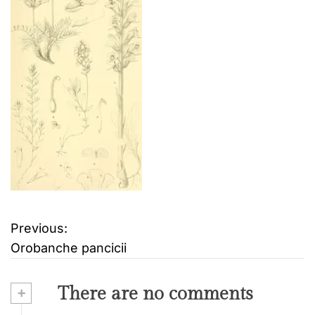
Previous:
B
Orobanche pancicii
e
i
+
There are no comments