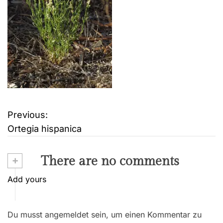
Previous:
B
Ortegia hispanica
e
i
+
There are no comments
t
Add yours
r
Du musst angemeldet sein, um einen Kommentar zu