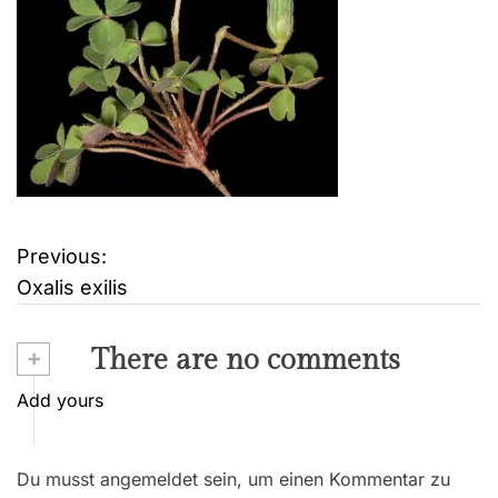
Previous:
B
Oxalis exilis
e
i
+
There are no comments
t
Add yours
r
Du musst angemeldet sein, um einen Kommentar zu