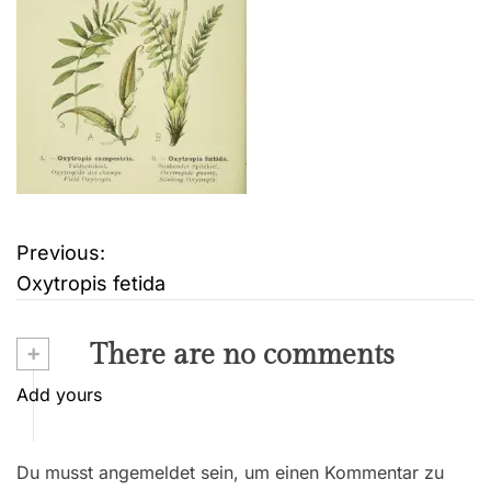
Previous:
B
Oxytropis fetida
e
i
+
There are no comments
t
Add yours
r
Du musst angemeldet sein, um einen Kommentar zu