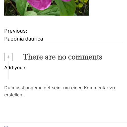
Previous:
B
Paeonia daurica
e
i
+
There are no comments
t
Add yours
r
Du musst angemeldet sein, um einen Kommentar zu
a
erstellen.
g
s