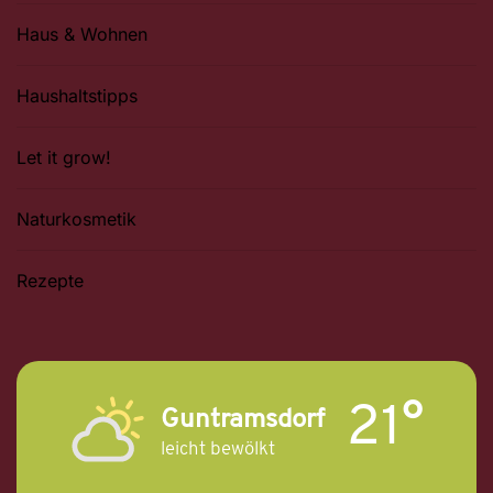
Haus & Wohnen
Haushaltstipps
Let it grow!
Naturkosmetik
Rezepte
21°
Guntramsdorf
leicht bewölkt