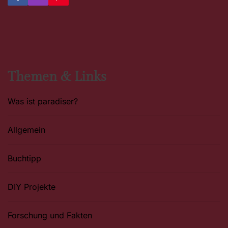
a
n
i
c
s
n
e
t
t
b
a
e
o
g
r
o
r
e
k
a
s
m
t
Themen & Links
Was ist paradiser?
Allgemein
Buchtipp
DIY Projekte
Forschung und Fakten