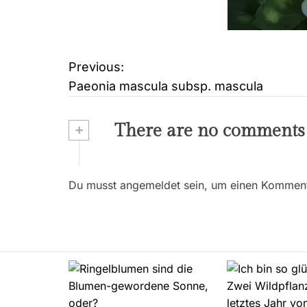
Previous:
B
Paeonia mascula subsp. mascula
e
i
+
There are no comments
t
r
Du musst angemeldet sein, um einen Kommenta
a
g
s
n