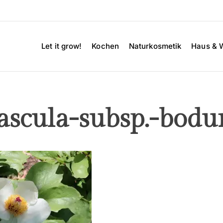
Let it grow!
Kochen
Naturkosmetik
Haus & 
scula-subsp.-bodur