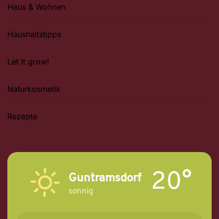
Haus & Wohnen
Haushaltstipps
Let it grow!
Naturkosmetik
Rezepte
20°
Guntramsdorf
sonnig