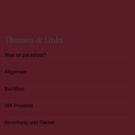
c
s
n
e
t
t
b
a
e
o
g
r
o
r
e
k
a
s
m
t
Themen & Links
Was ist paradiser?
Allgemein
Buchtipp
DIY Projekte
Forschung und Fakten