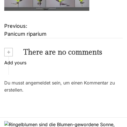
Previous:
B
Panicum riparium
e
i
+
There are no comments
t
Add yours
r
Du musst angemeldet sein, um einen Kommentar zu
a
erstellen.
g
s
n