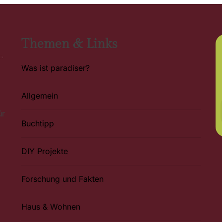
Themen & Links
Was ist paradiser?
Allgemein
ür
Buchtipp
DIY Projekte
Forschung und Fakten
Haus & Wohnen