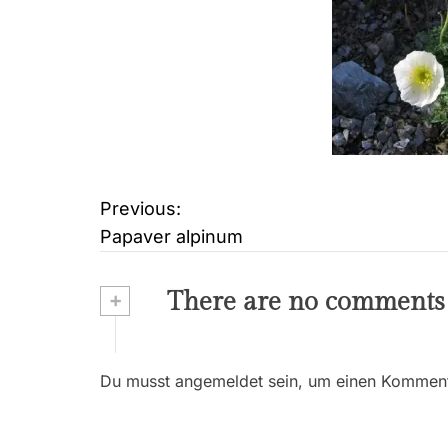
Previous:
B
Papaver alpinum
e
i
+
There are no comments
t
r
Du musst angemeldet sein, um einen Kommenta
a