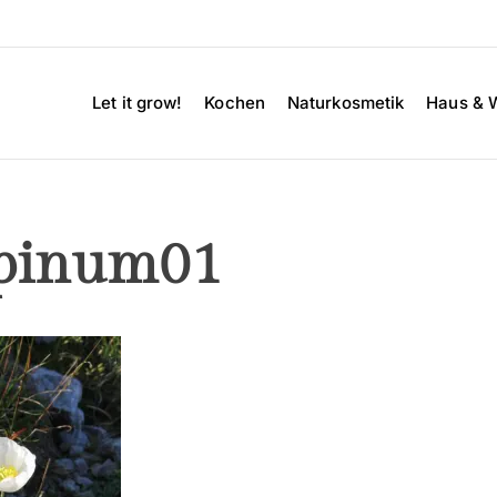
Let it grow!
Kochen
Naturkosmetik
Haus & 
lpinum01