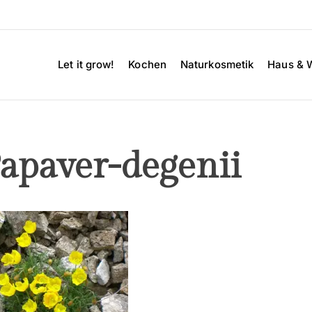
Let it grow!
Kochen
Naturkosmetik
Haus & 
apaver-degenii