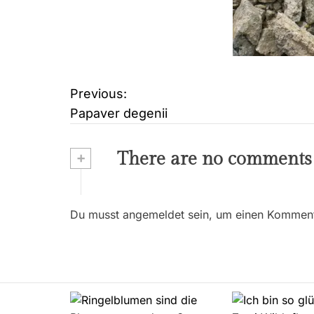
Previous:
B
Papaver degenii
e
i
+
There are no comments
t
r
Du musst angemeldet sein, um einen Kommenta
a
g
s