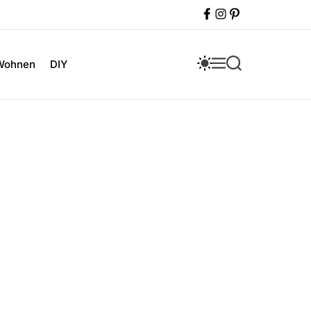
F
I
P
a
n
i
c
s
n
e
t
t
b
a
e
S
M
S
Wohnen
DIY
o
g
r
W
E
E
o
r
e
I
N
A
k
a
s
T
U
R
m
t
C
C
H
H
C
O
L
O
R
M
O
D
E