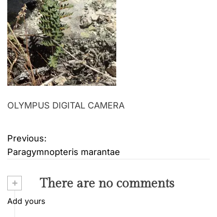
OLYMPUS DIGITAL CAMERA
Previous:
B
Paragymnopteris marantae
e
i
+
There are no comments
t
Add yours