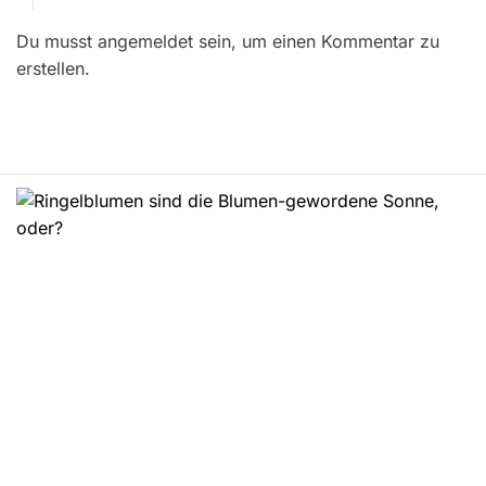
r
Du musst angemeldet sein, um einen Kommentar zu
a
erstellen.
g
s
n
a
v
i
g
a
t