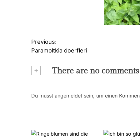
Previous:
B
Paramoltkia doerfleri
e
i
+
There are no comments
t
r
Du musst angemeldet sein, um einen Kommenta
a
g
s