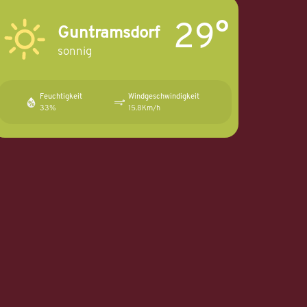
29°
Guntramsdorf
sonnig
Feuchtigkeit
Windgeschwindigkeit
33%
15.8Km/h