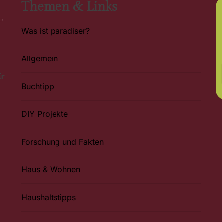
Themen & Links
Was ist paradiser?
Allgemein
ür
Buchtipp
DIY Projekte
Forschung und Fakten
Haus & Wohnen
Haushaltstipps