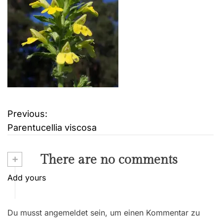
Previous:
B
Parentucellia viscosa
e
i
+
There are no comments
t
Add yours
r
Du musst angemeldet sein, um einen Kommentar zu