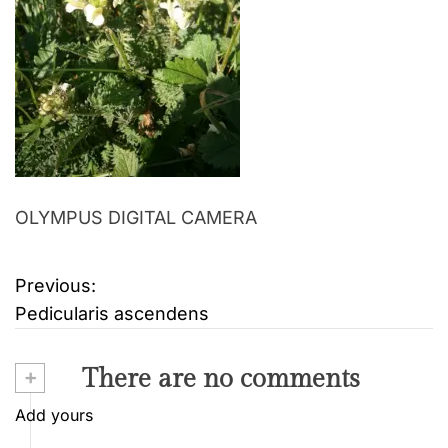
OLYMPUS DIGITAL CAMERA
Previous:
B
Pedicularis ascendens
e
i
+
There are no comments
t
Add yours