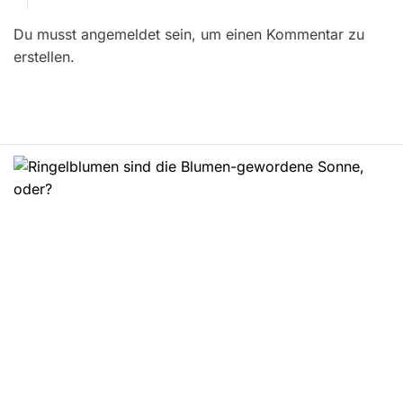
r
Du musst angemeldet sein, um einen Kommentar zu
a
erstellen.
g
s
n
a
v
i
g
a
t