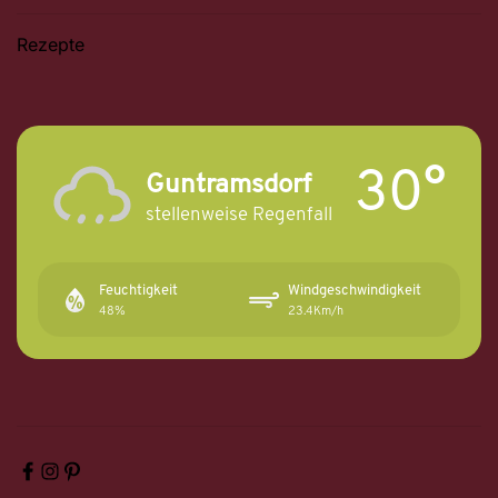
Rezepte
30°
Guntramsdorf
stellenweise Regenfall
Feuchtigkeit
Windgeschwindigkeit
48%
23.4Km/h
F
I
P