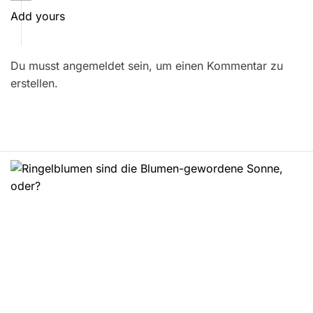
t
Add yours
r
Du musst angemeldet sein, um einen Kommentar zu
a
erstellen.
g
s
n
a
v
i
g