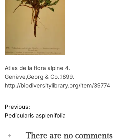
Atlas de la flora alpine 4.
Genève,Georg & Co.,1899.
http://biodiversitylibrary.org/item/39774
Previous:
B
Pedicularis asplenifolia
e
i
+
There are no comments