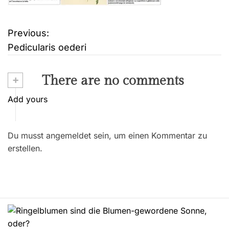
Previous:
B
Pedicularis oederi
e
i
+
There are no comments
t
Add yours
r
Du musst angemeldet sein, um einen Kommentar zu
a
erstellen.
g
s
n