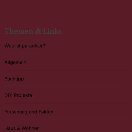
e
t
t
b
a
e
o
g
r
o
r
e
k
a
s
m
t
Themen & Links
Was ist paradiser?
Allgemein
Buchtipp
DIY Projekte
Forschung und Fakten
Haus & Wohnen