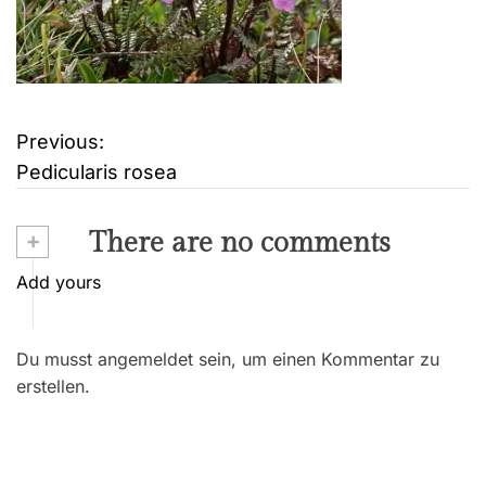
Previous:
B
Pedicularis rosea
e
i
+
There are no comments
t
Add yours
r
Du musst angemeldet sein, um einen Kommentar zu
a
erstellen.
g
s