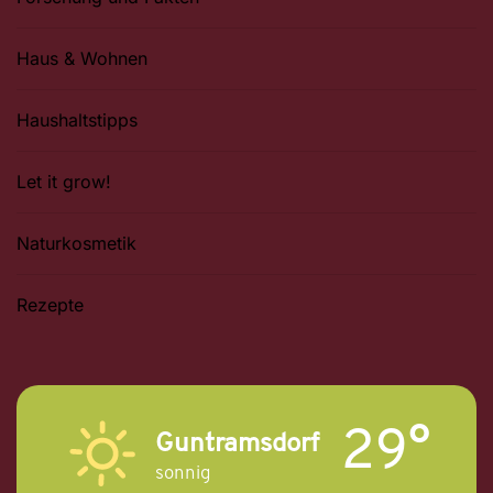
Haus & Wohnen
Haushaltstipps
Let it grow!
Naturkosmetik
Rezepte
29°
Guntramsdorf
sonnig