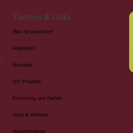
Themen & Links
Was ist paradiser?
Allgemein
ür
Buchtipp
DIY Projekte
Forschung und Fakten
Haus & Wohnen
Haushaltstipps