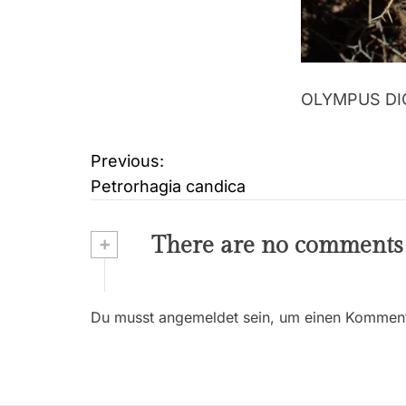
OLYMPUS DI
Previous:
B
Petrorhagia candica
e
i
+
There are no comments
t
r
Du musst angemeldet sein, um einen Kommenta
a
g