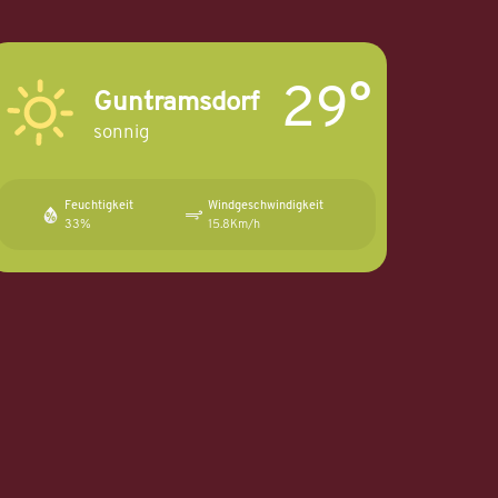
29°
Guntramsdorf
sonnig
Feuchtigkeit
Windgeschwindigkeit
33%
15.8Km/h