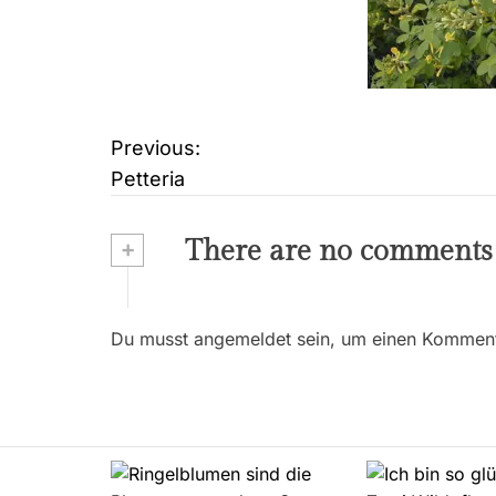
Previous:
B
Petteria
e
i
+
There are no comments
t
r
Du musst angemeldet sein, um einen Kommenta
a
g
s