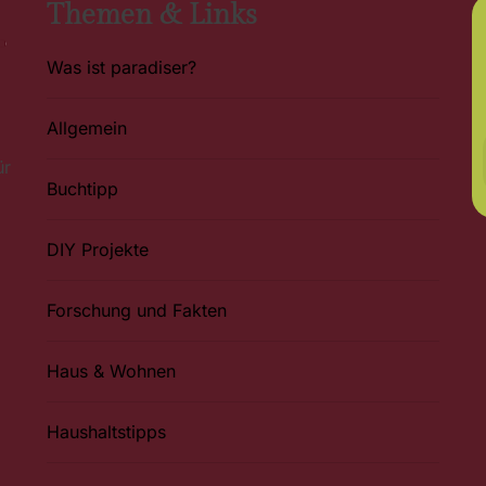
Themen & Links
Was ist paradiser?
Allgemein
ür
Buchtipp
DIY Projekte
Forschung und Fakten
Haus & Wohnen
Haushaltstipps