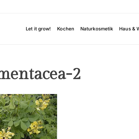
Let it grow!
Kochen
Naturkosmetik
Haus & 
amentacea-2