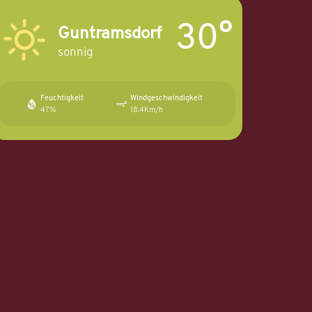
30°
Guntramsdorf
sonnig
Feuchtigkeit
Windgeschwindigkeit
47%
18.4Km/h