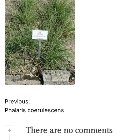
Previous:
B
Phalaris coerulescens
e
i
+
There are no comments