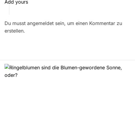
t
Add yours
r
Du musst angemeldet sein, um einen Kommentar zu
a
erstellen.
g
s
n
a
v
i
g
a