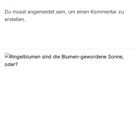
r
Du musst angemeldet sein, um einen Kommentar zu
a
erstellen.
g
s
n
a
v
i
g
a
t