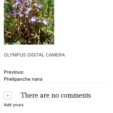
OLYMPUS DIGITAL CAMERA
Previous:
B
Phelipanche nana
e
i
+
There are no comments
t
Add yours