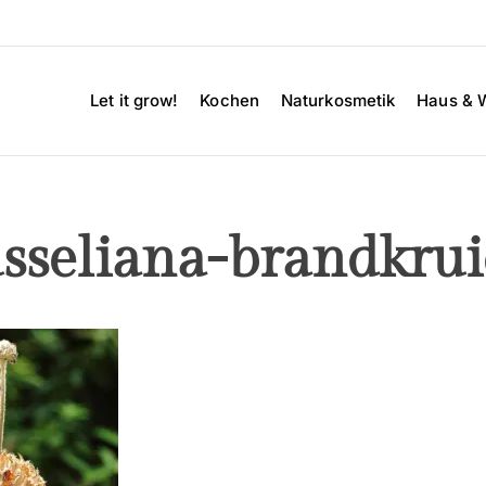
Let it grow!
Kochen
Naturkosmetik
Haus & 
usseliana-brandkru