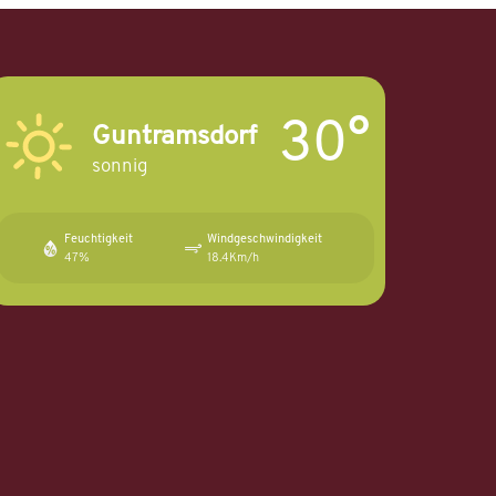
30°
Guntramsdorf
sonnig
Feuchtigkeit
Windgeschwindigkeit
47%
18.4Km/h