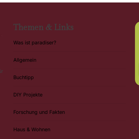
Themen & Links
Was ist paradiser?
Allgemein
ür
Buchtipp
DIY Projekte
Forschung und Fakten
Haus & Wohnen