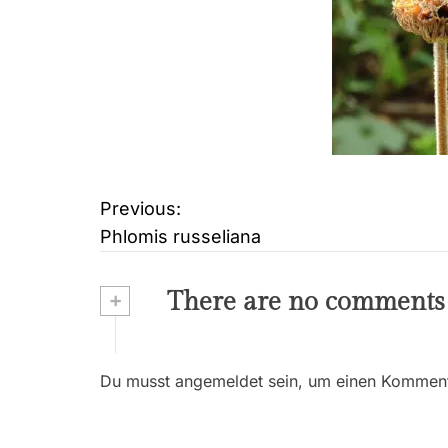
Previous:
B
Phlomis russeliana
e
i
+
There are no comments
t
r
Du musst angemeldet sein, um einen Kommenta
a