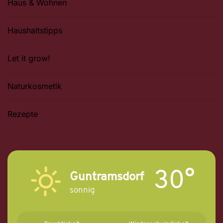
Haus & Wohnen
Haushaltstipps
Let it grow!
Naturkosmetik
Rezepte
30°
Guntramsdorf
sonnig