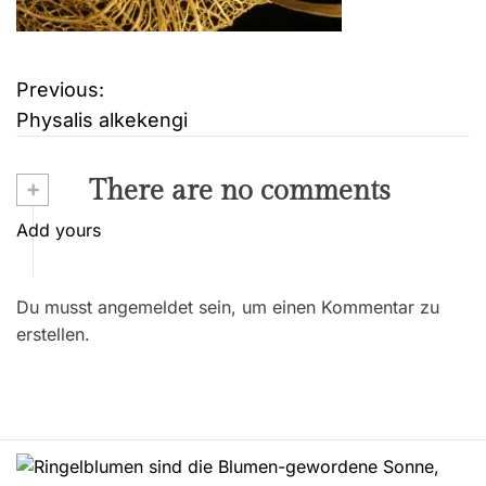
Previous:
B
Physalis alkekengi
e
i
+
There are no comments
t
Add yours
r
Du musst angemeldet sein, um einen Kommentar zu
a
erstellen.
g
s
n