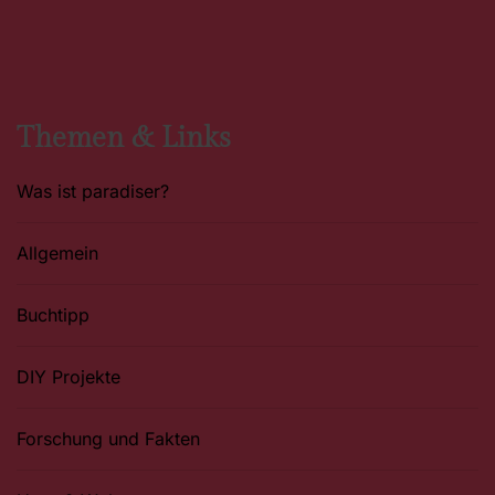
c
s
n
e
t
t
b
a
e
o
g
r
o
r
e
k
a
s
m
t
Themen & Links
Was ist paradiser?
Allgemein
Buchtipp
DIY Projekte
Forschung und Fakten