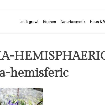
Let it grow!
Kochen
Naturkosmetik
Haus & 
MA-HEMISPHAER
a-hemisferic