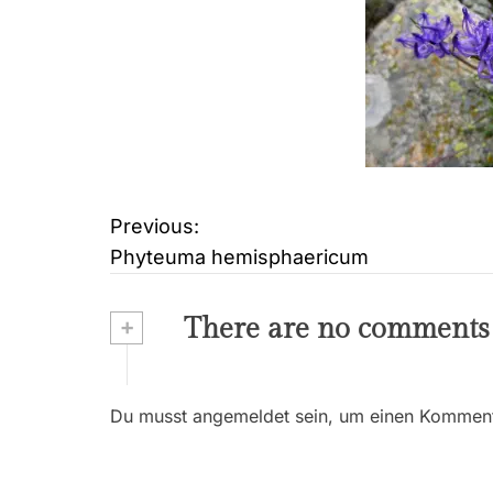
Previous:
B
Phyteuma hemisphaericum
e
i
+
There are no comments
t
r
Du musst angemeldet sein, um einen Kommenta
a