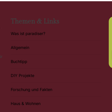
Themen & Links
Was ist paradiser?
Allgemein
ür
Buchtipp
DIY Projekte
Forschung und Fakten
Haus & Wohnen