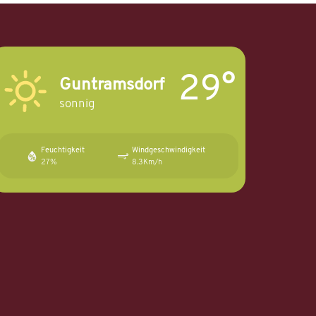
29°
Guntramsdorf
sonnig
Feuchtigkeit
Windgeschwindigkeit
27%
8.3Km/h