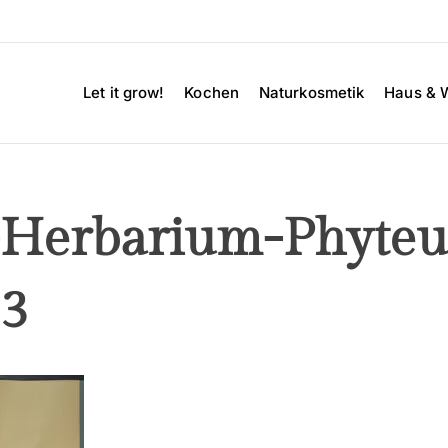
Let it grow!
Kochen
Naturkosmetik
Haus & 
l-Herbarium-Phyte
3