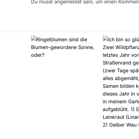
r
Du musst angemeldet sein, um einen Kommenta
a
g
s
n
a
v
i
g
a
t