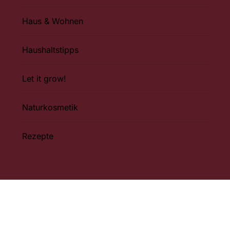
Haus & Wohnen
Haushaltstipps
Let it grow!
Naturkosmetik
Rezepte
Impressum
Datenschutzerkl