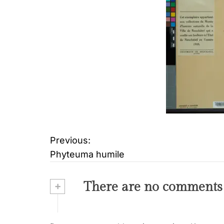
Previous:
B
Phyteuma humile
e
i
+
There are no comments
t