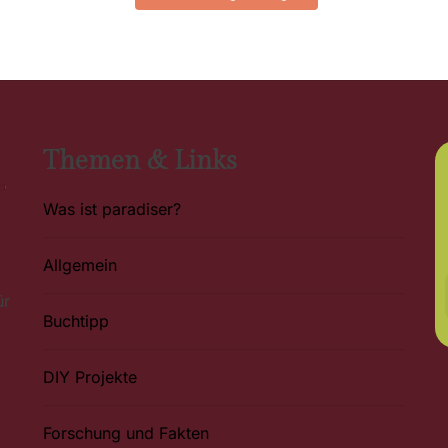
Themen & Links
Was ist paradiser?
Allgemein
ür
Buchtipp
DIY Projekte
Forschung und Fakten