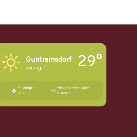
29°
Guntramsdorf
sonnig
Feuchtigkeit
Windgeschwindigkeit
27%
8.3Km/h