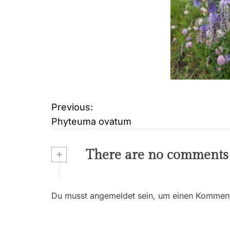
Previous:
B
Phyteuma ovatum
e
i
+
There are no comments
t
r
Du musst angemeldet sein, um einen Kommenta
a