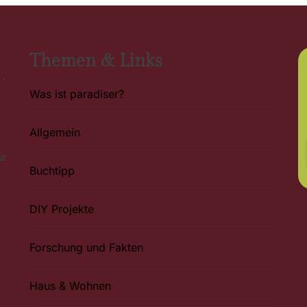
Themen & Links
Was ist paradiser?
Allgemein
ür
Buchtipp
DIY Projekte
Forschung und Fakten
Haus & Wohnen