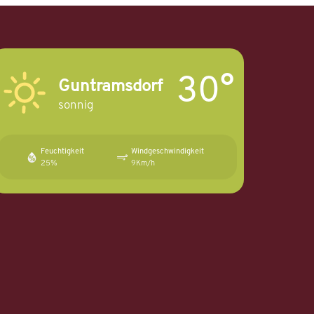
30°
Guntramsdorf
sonnig
Feuchtigkeit
Windgeschwindigkeit
25%
9Km/h