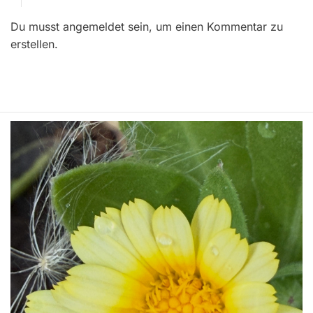
r
Du musst angemeldet sein, um einen Kommentar zu
a
erstellen.
g
s
n
a
v
i
g
a
t