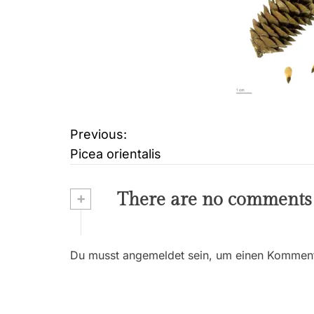
Previous:
B
Picea orientalis
e
i
+
There are no comments
t
r
Du musst angemeldet sein, um einen Kommenta
a