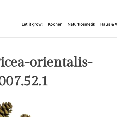
Let it grow!
Kochen
Naturkosmetik
Haus & 
icea-orientalis-
07.52.1