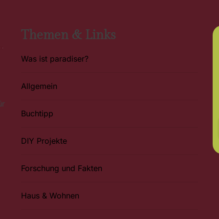
Themen & Links
Was ist paradiser?
Allgemein
ür
Buchtipp
DIY Projekte
Forschung und Fakten
Haus & Wohnen