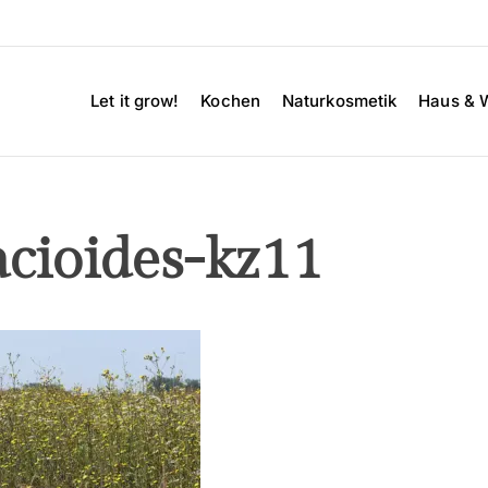
Let it grow!
Kochen
Naturkosmetik
Haus & 
acioides-kz11