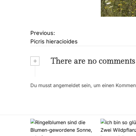
Previous:
B
Picris hieracioides
e
i
+
There are no comments
t
r
Du musst angemeldet sein, um einen Kommenta
a
g
s