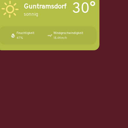
30°
Guntramsdorf
sonnig
Feuchtigkeit
Windgeschwindigkeit
47%
18.4Km/h