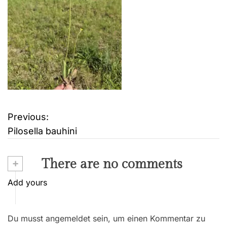
Previous:
B
Pilosella bauhini
e
i
+
There are no comments
t
Add yours
r
Du musst angemeldet sein, um einen Kommentar zu