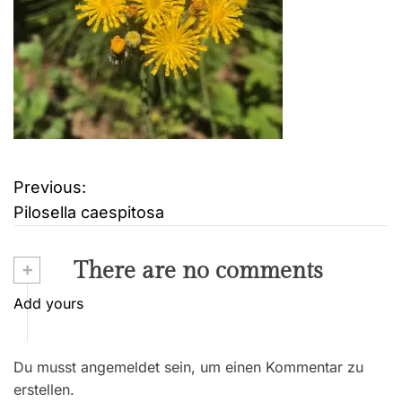
Previous:
B
Pilosella caespitosa
e
i
+
There are no comments
t
Add yours
r
Du musst angemeldet sein, um einen Kommentar zu
a
erstellen.