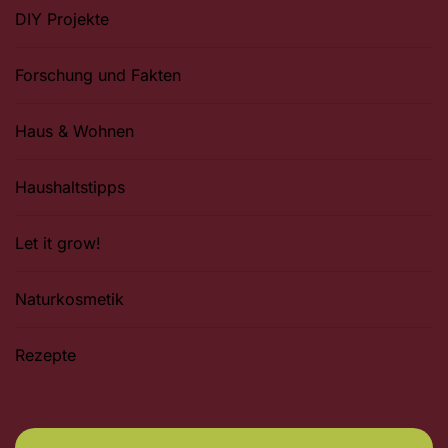
DIY Projekte
Forschung und Fakten
Haus & Wohnen
Haushaltstipps
Let it grow!
Naturkosmetik
Rezepte