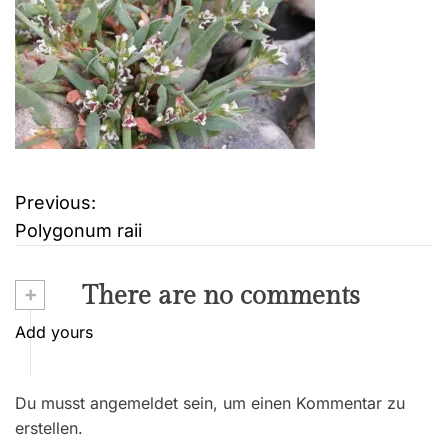
Previous:
B
Polygonum raii
e
i
+
There are no comments
t
Add yours
r
Du musst angemeldet sein, um einen Kommentar zu
a
erstellen.