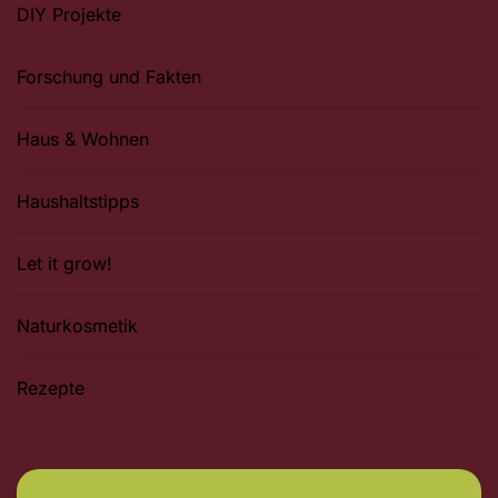
DIY Projekte
Forschung und Fakten
Haus & Wohnen
Haushaltstipps
Let it grow!
Naturkosmetik
Rezepte