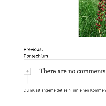
Previous:
B
Pontechium
e
i
+
There are no comments
t
r
Du musst angemeldet sein, um einen Kommenta
a