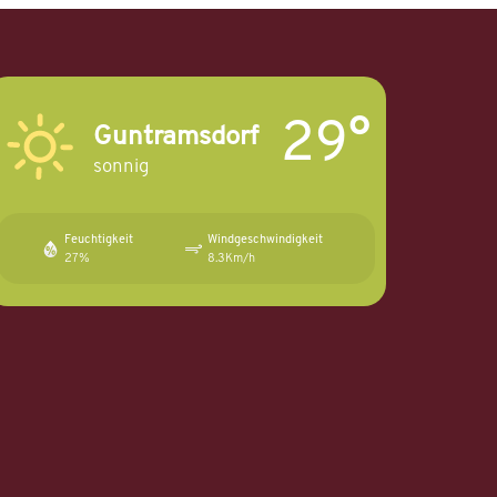
29°
Guntramsdorf
sonnig
Feuchtigkeit
Windgeschwindigkeit
27%
8.3Km/h