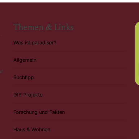
Themen & Links
Was ist paradiser?
Allgemein
ür
Buchtipp
DIY Projekte
Forschung und Fakten
Haus & Wohnen