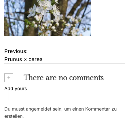
Previous:
B
Prunus × cerea
e
i
+
There are no comments
t
Add yours
r
Du musst angemeldet sein, um einen Kommentar zu
a
erstellen.
g