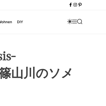
F
I
P
a
n
i
c
s
n
e
t
t
b
a
e
S
M
S
Wohnen
DIY
o
g
r
W
E
E
o
r
e
I
N
A
k
a
s
T
U
R
m
t
C
C
H
H
C
O
is-
L
O
R
M
篠山市篠山川のソメ
O
D
E