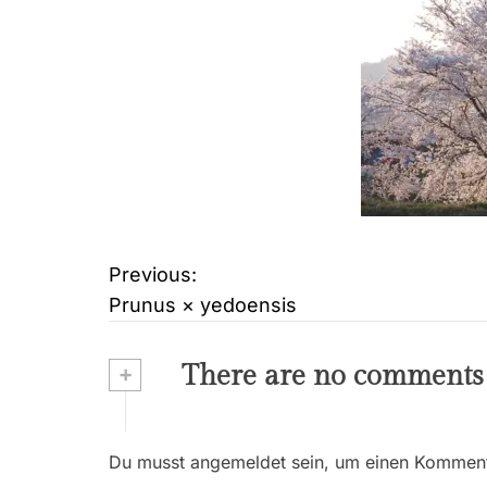
Previous:
B
Prunus × yedoensis
e
i
+
There are no comments
t
r
Du musst angemeldet sein, um einen Kommenta