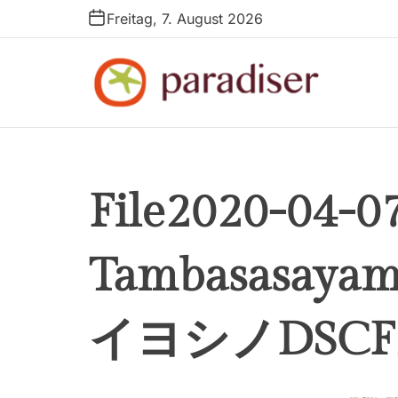
S
Freitag, 7. August 2026
k
i
p
t
p
o
a
c
r
o
a
n
File2020-04-0
d
t
i
e
s
n
Tambasasa
e
t
r
イヨシノDSCF2