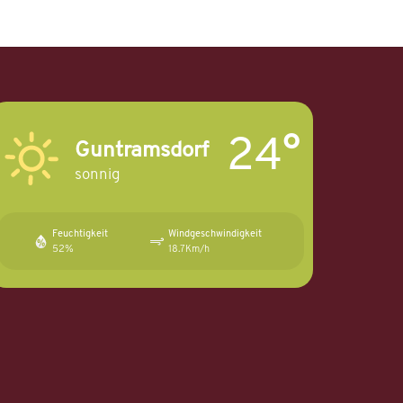
24°
Guntramsdorf
sonnig
Feuchtigkeit
Windgeschwindigkeit
52%
18.7Km/h