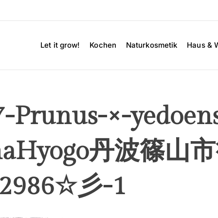
Let it grow!
Kochen
Naturkosmetik
Haus & 
7-Prunus-×-yedoens
yamaHyogo丹波
986☆彡-1