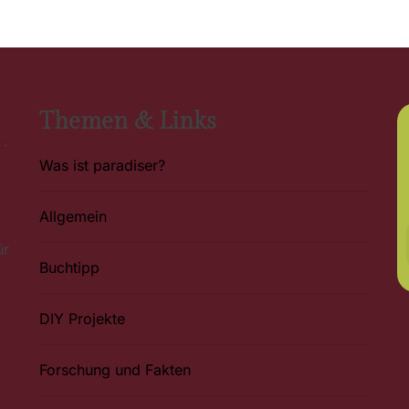
Themen & Links
Was ist paradiser?
Allgemein
ür
Buchtipp
DIY Projekte
Forschung und Fakten