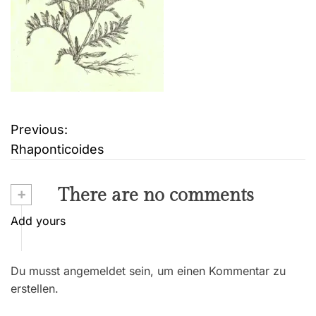
Previous:
B
Rhaponticoides
e
i
+
There are no comments
t
Add yours
r
Du musst angemeldet sein, um einen Kommentar zu
a
erstellen.
g