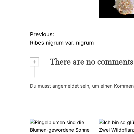
Previous:
B
Ribes nigrum var. nigrum
e
i
+
There are no comments
t
r
Du musst angemeldet sein, um einen Kommenta
a
g
s