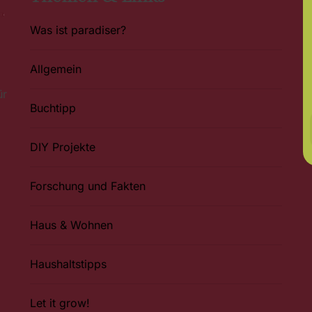
Was ist paradiser?
Allgemein
ür
Buchtipp
DIY Projekte
Forschung und Fakten
Haus & Wohnen
Haushaltstipps
Let it grow!