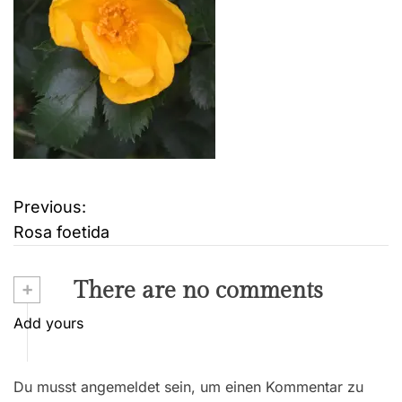
Previous:
B
Rosa foetida
e
i
+
There are no comments
t
Add yours
r
Du musst angemeldet sein, um einen Kommentar zu