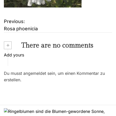
Previous:
B
Rosa phoenicia
e
i
+
There are no comments
t
Add yours
r
Du musst angemeldet sein, um einen Kommentar zu
a
erstellen.
g
s
n