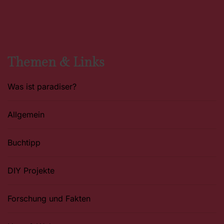
c
s
n
e
t
t
b
a
e
o
g
r
o
r
e
k
a
s
m
t
Themen & Links
Was ist paradiser?
Allgemein
Buchtipp
DIY Projekte
Forschung und Fakten