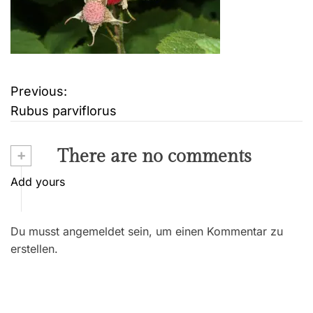
Previous:
B
Rubus parviflorus
e
i
+
There are no comments
t
Add yours
r
Du musst angemeldet sein, um einen Kommentar zu
a
erstellen.
g
s