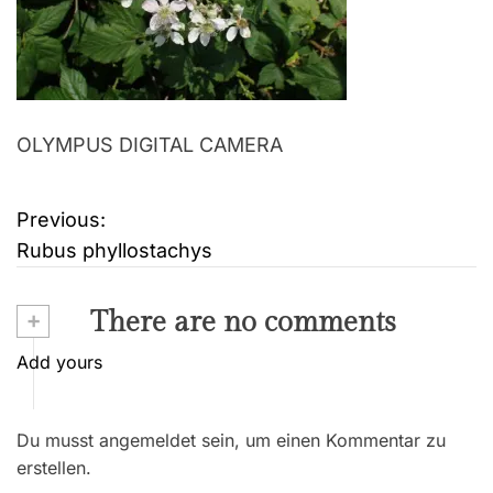
OLYMPUS DIGITAL CAMERA
Previous:
B
Rubus phyllostachys
e
i
+
There are no comments
t
Add yours
r
Du musst angemeldet sein, um einen Kommentar zu
a
erstellen.