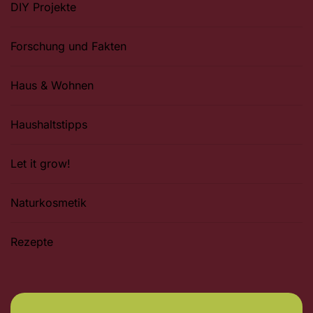
DIY Projekte
Forschung und Fakten
Haus & Wohnen
Haushaltstipps
Let it grow!
Naturkosmetik
Rezepte