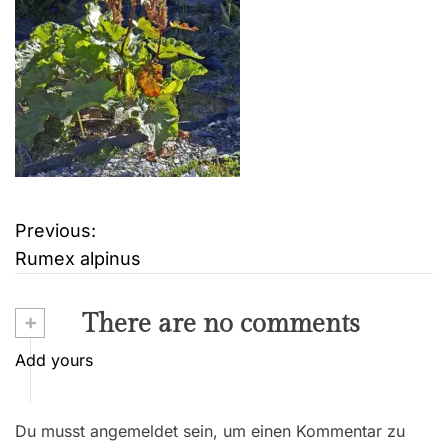
Previous:
B
Rumex alpinus
e
i
+
There are no comments
t
Add yours
r
Du musst angemeldet sein, um einen Kommentar zu