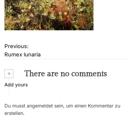
Previous:
B
Rumex lunaria
e
i
+
There are no comments
t
Add yours
r
Du musst angemeldet sein, um einen Kommentar zu
a
erstellen.
g