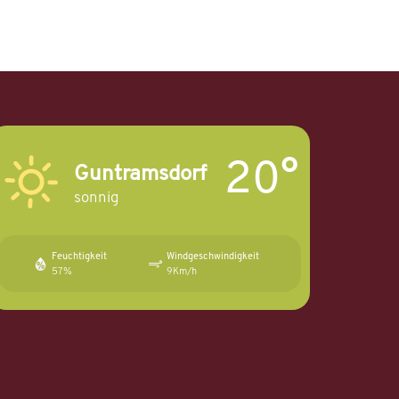
20°
Guntramsdorf
sonnig
Feuchtigkeit
Windgeschwindigkeit
57%
9Km/h