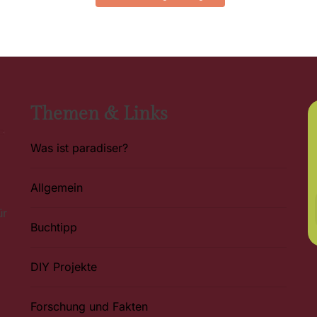
Themen & Links
Was ist paradiser?
Allgemein
ür
Buchtipp
DIY Projekte
Forschung und Fakten