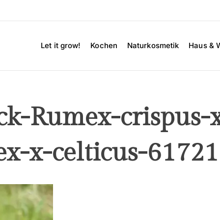
Let it grow!
Kochen
Naturkosmetik
Haus & 
ck-Rumex-crispus-
ex-x-celticus-6172