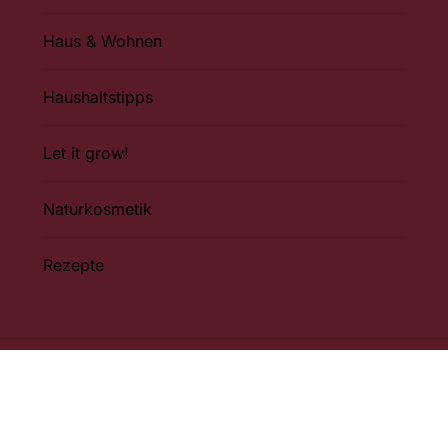
Haus & Wohnen
Haushaltstipps
Let it grow!
Naturkosmetik
Rezepte
Impressum
Datenschutzerkl