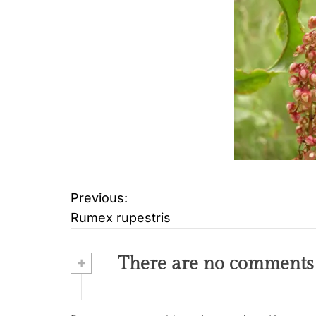
Previous:
B
Rumex rupestris
e
i
+
There are no comments
t