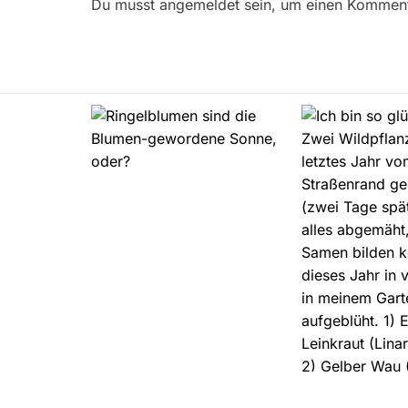
r
Du musst angemeldet sein, um einen Kommenta
a
g
s
n
a
v
i
g
a
t