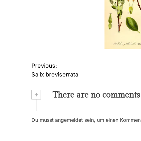
Previous:
B
Salix breviserrata
e
i
+
There are no comments
t
r
Du musst angemeldet sein, um einen Kommenta
a