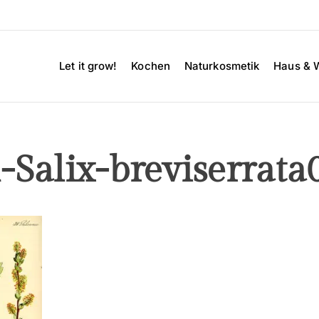
Let it grow!
Kochen
Naturkosmetik
Haus & 
n-Salix-breviserrata