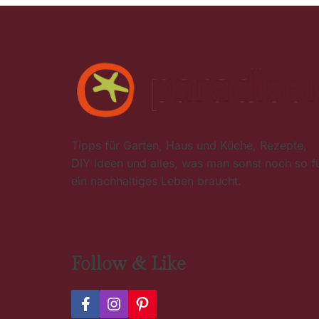
o
n
Tipps für Garten, Haus und Küche, Rezepte,
DIY Ideen und alles, was man sonst noch so f
ein nachhaltiges Leben braucht.
Follow & Like
F
I
P