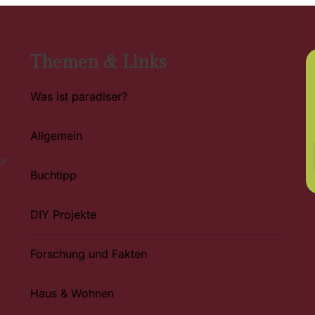
Themen & Links
Was ist paradiser?
Allgemein
ür
Buchtipp
DIY Projekte
Forschung und Fakten
Haus & Wohnen