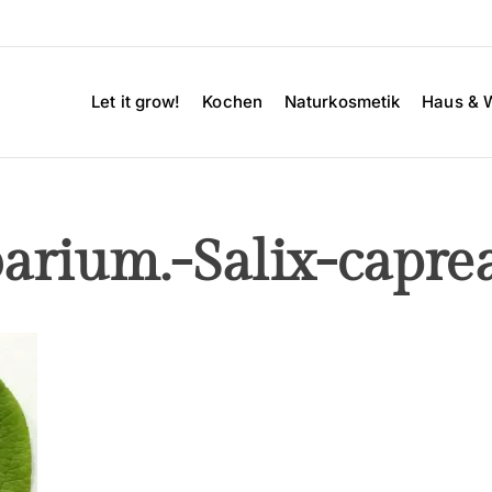
Let it grow!
Kochen
Naturkosmetik
Haus & 
arium.-Salix-capre