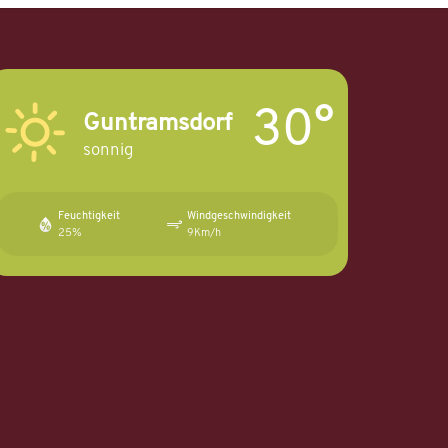
30°
Guntramsdorf
sonnig
Feuchtigkeit
Windgeschwindigkeit
25%
9Km/h